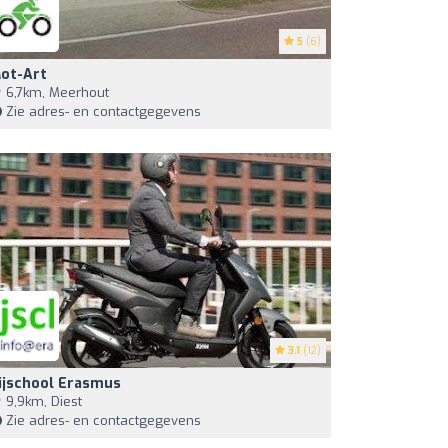
5
(6)
ot-Art
6,7km, Meerhout
Zie adres- en contactgegevens
3.1
(12)
ijschool Erasmus
9,9km, Diest
Zie adres- en contactgegevens