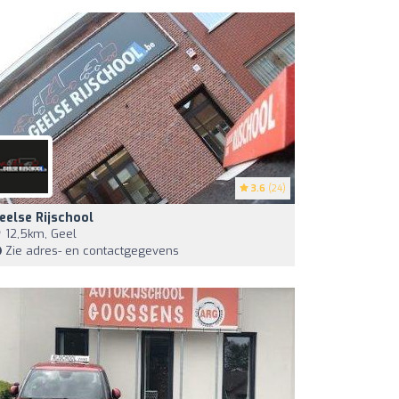
3.6
(24)
eelse Rijschool
12,5km, Geel
Zie adres- en contactgegevens