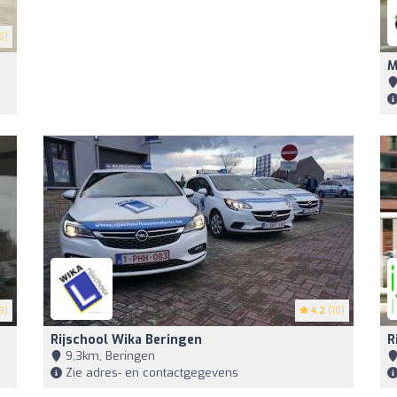
6)
M
9)
4.2
(10)
Rijschool Wika Beringen
R
9,3km, Beringen
Zie adres- en contactgegevens