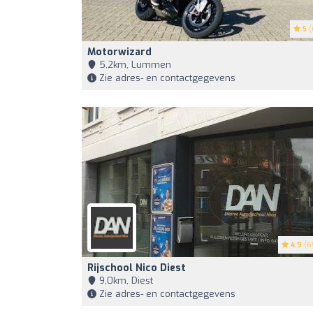
5
(
Motorwizard
5,2km, Lummen
Zie adres- en contactgegevens
4.9
(6
Rijschool Nico Diest
9,0km, Diest
Zie adres- en contactgegevens