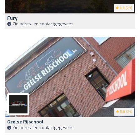
4.9
(29)
Fury
Zie adres- en contactgegevens
3.6
(24)
Geelse Rijschool
Zie adres- en contactgegevens