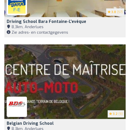
3.8
(57)
Driving School Bara Fontaine-L'evêque
8,3km, Anderlues
Zie adres- en contactgegevens
3.2
(9)
Belgian Driving School
8,3km, Anderlues