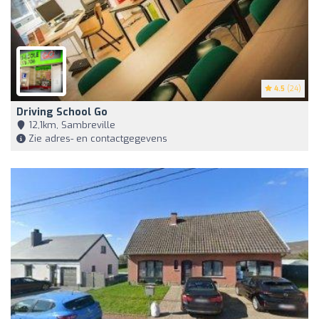
4.5
(24)
Driving School Go
12,1km, Sambreville
Zie adres- en contactgegevens