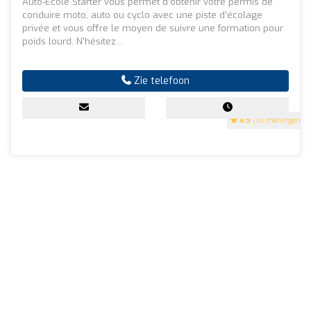
Auto-Ecole Starter vous permet d’obtenir votre permis de
conduire moto, auto ou cyclo avec une piste d’écolage
privée et vous offre le moyen de suivre une formation pour
poids lourd. N'hésitez...
Zie telefoon
4.9
(78 meningen)