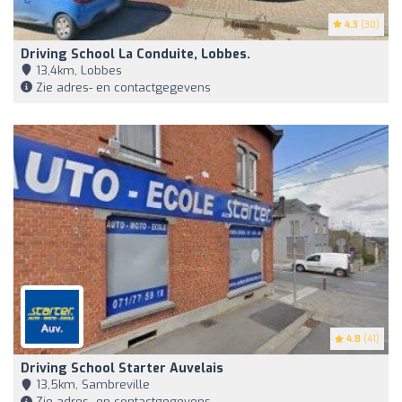
4.3
(30)
Driving School La Conduite, Lobbes.
13,4km, Lobbes
Zie adres- en contactgegevens
4.8
(41)
Driving School Starter Auvelais
13,5km, Sambreville
Zie adres- en contactgegevens