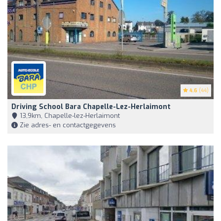
4.6
(44)
Driving School Bara Chapelle-Lez-Herlaimont
13,9km, Chapelle-lez-Herlaimont
Zie adres- en contactgegevens