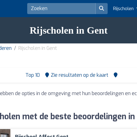
Rijscholen
Rijscholen in Gent
nderen
Rijscholen in Gent
Top 10
Zie resultaten op de kaart
hebben de opties in de omgeving met hun beoordelingen en ec
cholen met de beste beoordelingen in
Rijschool Affect Gent