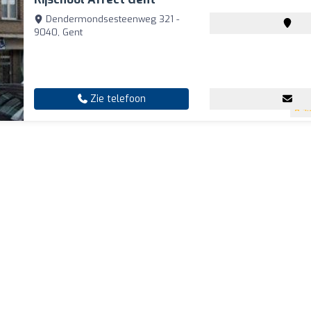
Dendermondsesteenweg 321 -
9040, Gent
Zie telefoon
4.