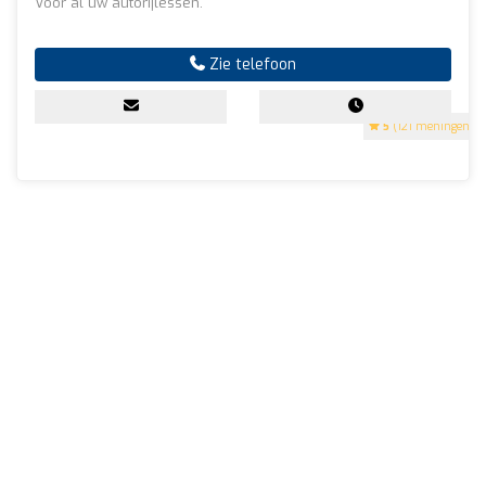
Voor al uw autorijlessen.
Zie telefoon
5
(121 meningen)