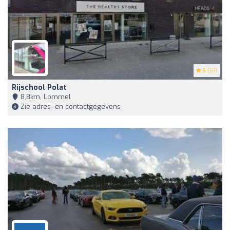
5
(51)
Rijschool Polat
8,8km, Lommel
Zie adres- en contactgegevens