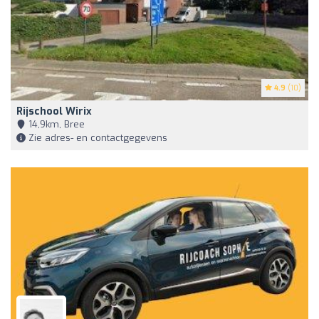
4.9
(10)
Rijschool Wirix
14,9km, Bree
Zie adres- en contactgegevens