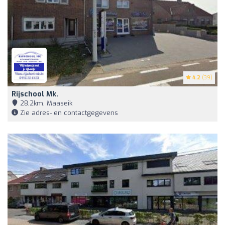
4.2
(39)
Rijschool Mk.
28,2km, Maaseik
Zie adres- en contactgegevens