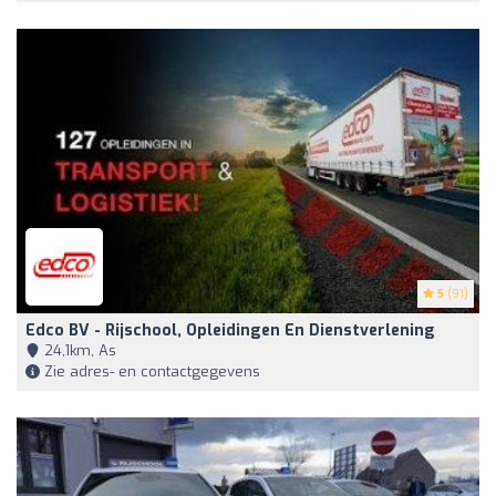
5
(91)
Edco BV - Rijschool, Opleidingen En Dienstverlening
24,1km, As
Zie adres- en contactgegevens