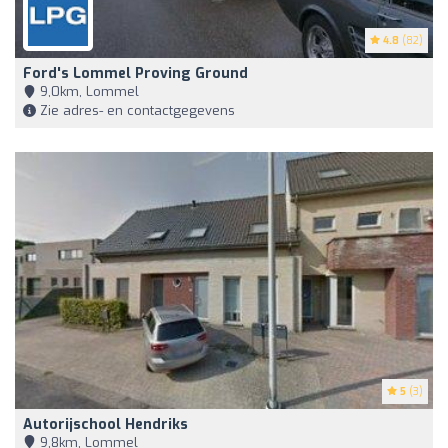
4.8
(82)
Ford's Lommel Proving Ground
9,0km, Lommel
Zie adres- en contactgegevens
5
(3)
Autorijschool Hendriks
9,8km, Lommel