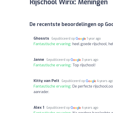
Rijschool Wirix: Meningen
De recentste beoordelingen op Go
Ghossts
Gepubliceerd op
1 year ago
Fantastische ervaring:
heel goede rijschool, he
Janne
Gepubliceerd op
3 years ago
Fantastische ervaring:
Top rijschool!
Kitty van Pelt
Gepubliceerd op
4 years ag
Fantastische ervaring:
De perfecte rijschool,ook
aanrader.
Alex 1
Gepubliceerd op
4 years ago
Fantastische ervaring:
Na eerdere barslechte e