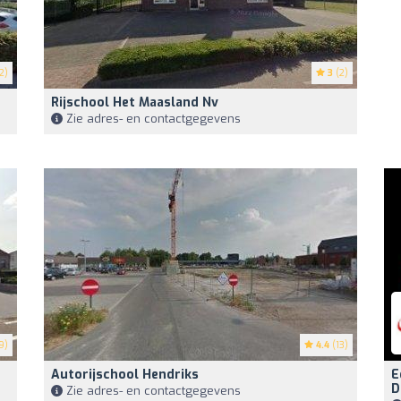
2)
3
(2)
Rijschool Het Maasland Nv
Zie adres- en contactgegevens
9)
4.4
(13)
Autorijschool Hendriks
E
D
Zie adres- en contactgegevens