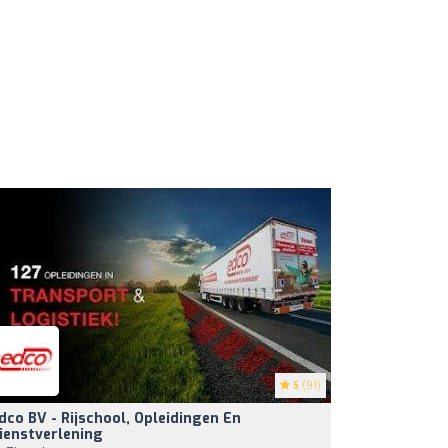
5
(91)
dco BV - Rijschool, Opleidingen En
ienstverlening