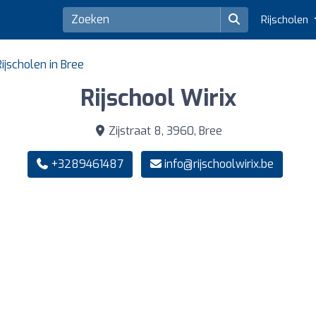
Rijscholen
Rijscholen in Bree
Rijschool Wirix
Zijstraat 8, 3960, Bree
+3289461487
info@rijschoolwirix.be