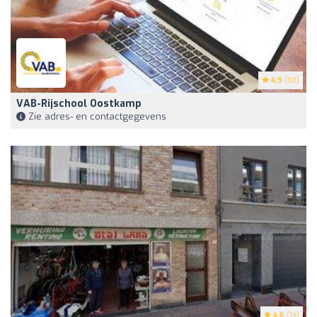
4.9
(30)
VAB-Rijschool Oostkamp
Zie adres- en contactgegevens
4.6
(14)