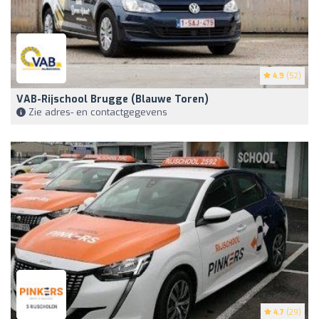
4.9
(52)
VAB-Rijschool Brugge (Blauwe Toren)
Zie adres- en contactgegevens
4.7
(29)