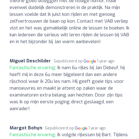
theorie goed uitleggen met de nodige humor, maar
evenwel duidelijk demonstreren in de praktijk. Na mijn
lessen voelde dat ik juist kon rijden en met genoeg
zelfvertrouwen de baan op kon. Contact met VAB verliep
vlot en het was gemakkelijk online de lessen te boeken. Ik
kan iedereen die serieus wilt leren rijden de lessen bij VAB
en in het bijzonder bij Jan warm aanbevelen!
Miguel Deschilder
Gepubliceerd op
1 year ago
Fantastische ervaring:
Ik nam 6u rijles bij Jan Debeuf, hij
heeft mij in deze 6u meer bijgeleerd dan een andere
rijschool waar ik 20u les nam. Hij geeft goeie tips voor
manoeuvres en maakt je attent op zaken waar de
examinatoren extra belang aan hechten. Door zijn tips
was ik op mijn eerste poging direct geslaagd, een
aanrader!
Margot Bohyn
Gepubliceerd op
1 year ago
Fantastische ervaring:
Ik volgde rijlessen bij Bart. Tijdens