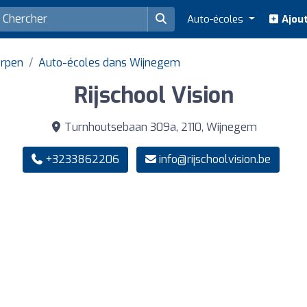
Auto-écoles
Ajout
erpen
Auto-écoles dans Wijnegem
Rijschool Vision
Turnhoutsebaan 309a, 2110, Wijnegem
+3233862206
info@rijschoolvision.be