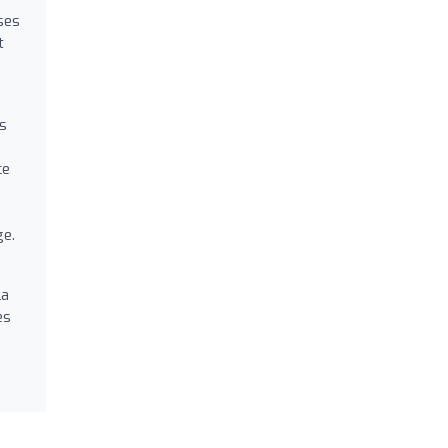
ses
t
es
ce
ge.
la
es