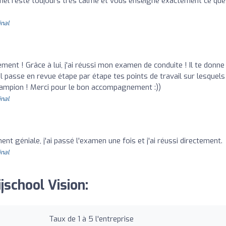
hel reste toujours très calme et vous enseigne exactement ce que
inal
nt ! Grâce à lui, j'ai réussi mon examen de conduite ! Il te donne
l passe en revue étape par étape tes points de travail sur lesquels
champion ! Merci pour le bon accompagnement :))
inal
ent géniale, j'ai passé l'examen une fois et j'ai réussi directement.
inal
jschool Vision:
Taux de 1 à 5 l'entreprise