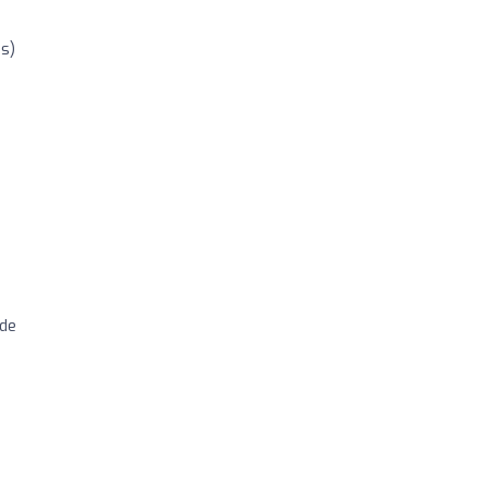
is)
 de