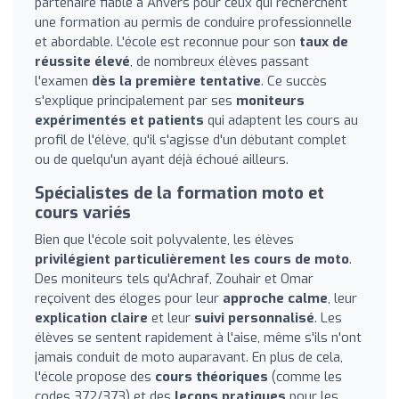
partenaire fiable à Anvers pour ceux qui recherchent
une formation au permis de conduire professionnelle
et abordable. L'école est reconnue pour son
taux de
réussite élevé
, de nombreux élèves passant
l'examen
dès la première tentative
. Ce succès
s'explique principalement par ses
moniteurs
expérimentés et patients
qui adaptent les cours au
profil de l'élève, qu'il s'agisse d'un débutant complet
ou de quelqu'un ayant déjà échoué ailleurs.
Spécialistes de la formation moto et
cours variés
Bien que l'école soit polyvalente, les élèves
privilégient particulièrement les cours de moto
.
Des moniteurs tels qu'Achraf, Zouhair et Omar
reçoivent des éloges pour leur
approche calme
, leur
explication claire
et leur
suivi personnalisé
. Les
élèves se sentent rapidement à l'aise, même s'ils n'ont
jamais conduit de moto auparavant. En plus de cela,
l'école propose des
cours théoriques
(comme les
codes 372/373) et des
leçons pratiques
pour les