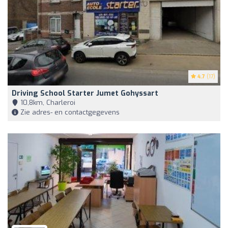
4.7
(17)
Driving School Starter Jumet Gohyssart
10,8km, Charleroi
Zie adres- en contactgegevens