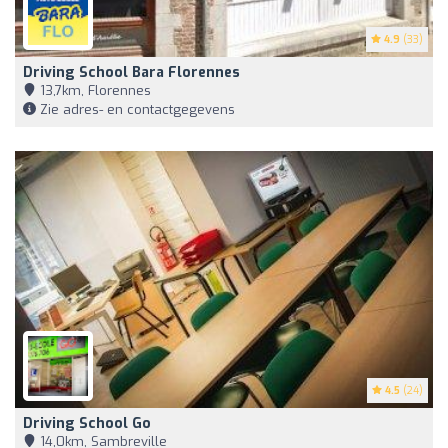
4.9
(33)
Driving School Bara Florennes
13,7km, Florennes
Zie adres- en contactgegevens
4.5
(24)
Driving School Go
14,0km, Sambreville