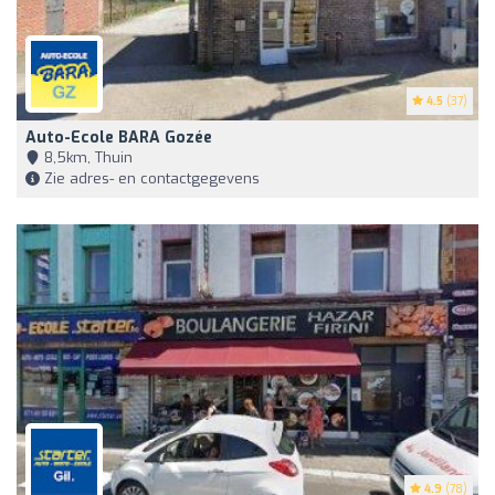
4.5
(37)
Auto-Ecole BARA Gozée
8,5km, Thuin
Zie adres- en contactgegevens
4.9
(78)