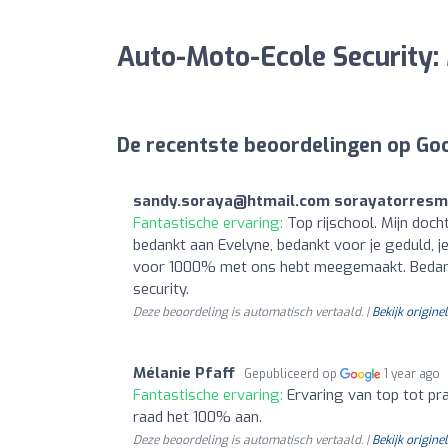
Auto-Moto-Ecole Security:
De recentste beoordelingen op Go
sandy.soraya@htmail.com
sorayatorresm
Fantastische ervaring:
Top rijschool. Mijn doc
bedankt aan Evelyne, bedankt voor je geduld, je 
voor 1000% met ons hebt meegemaakt. Bedankt d
security.
Deze beoordeling is automatisch vertaald. |
Bekijk originel
Mélanie Pfaff
Gepubliceerd op
1 year ago
Fantastische ervaring:
Ervaring van top tot pra
raad het 100% aan.
Deze beoordeling is automatisch vertaald. |
Bekijk originel