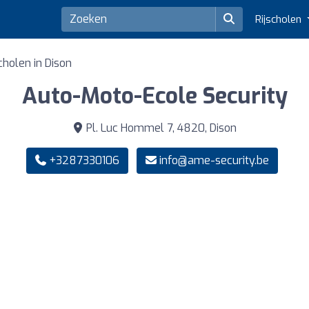
Rijscholen
scholen in Dison
Auto-Moto-Ecole Security
Pl. Luc Hommel 7, 4820, Dison
+3287330106
info@ame-security.be