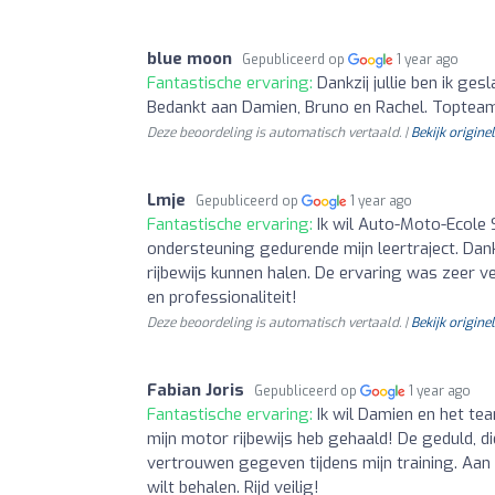
blue moon
Gepubliceerd op
1 year ago
Fantastische ervaring:
Dankzij jullie ben ik ge
Bedankt aan Damien, Bruno en Rachel. Toptea
Deze beoordeling is automatisch vertaald. |
Bekijk originel
Lmje
Gepubliceerd op
1 year ago
Fantastische ervaring:
Ik wil Auto-Moto-Ecole S
ondersteuning gedurende mijn leertraject. Dankz
rijbewijs kunnen halen. De ervaring was zeer 
en professionaliteit!
Deze beoordeling is automatisch vertaald. |
Bekijk originel
Fabian Joris
Gepubliceerd op
1 year ago
Fantastische ervaring:
Ik wil Damien en het te
mijn motor rijbewijs heb gehaald! De geduld, di
vertrouwen gegeven tijdens mijn training. Aan 
wilt behalen. Rijd veilig!