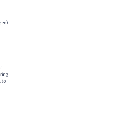
gen)
al
aring
uto