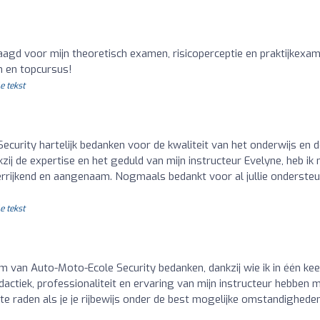
slaagd voor mijn theoretisch examen, risicoperceptie en praktijkexa
m en topcursus!
e tekst
ecurity hartelijk bedanken voor de kwaliteit van het onderwijs en 
ij de expertise en het geduld van mijn instructeur Evelyne, heb ik 
verrijkend en aangenaam. Nogmaals bedankt voor al jullie onderste
e tekst
am van Auto-Moto-Ecole Security bedanken, dankzij wie ik in één kee
dactiek, professionaliteit en ervaring van mijn instructeur hebben 
te raden als je je rijbewijs onder de best mogelijke omstandighede