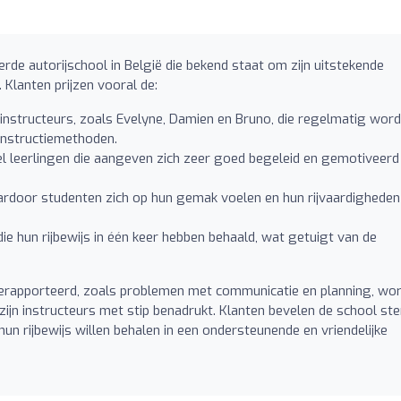
e autorijschool in België die bekend staat om zijn uitstekende
 Klanten prijzen vooral de:
instructeurs, zoals Evelyne, Damien en Bruno, die regelmatig wor
instructiemethoden.
el leerlingen die aangeven zich zeer goed begeleid en gemotiveerd
ardoor studenten zich op hun gemak voelen en hun rijvaardigheden
e hun rijbewijs in één keer hebben behaald, wat getuigt van de
gerapporteerd, zoals problemen met communicatie en planning, wo
ijn instructeurs met stip benadrukt. Klanten bevelen de school ste
n rijbewijs willen behalen in een ondersteunende en vriendelijke