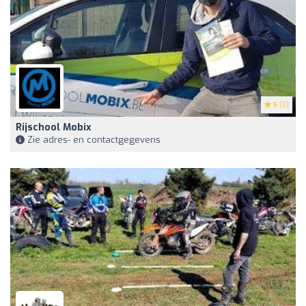
5
(3)
Rijschool Mobix
Zie adres- en contactgegevens