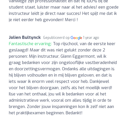
vanwege zijn professionaliteit en dat hij 100% bij de
student staat, luister maar naar al het advies! een goede
instructeur leidt je direct naar succes! Het spijt me dat ik
je niet eerder heb gevonden! Merci !
Jolien Bultynck
Gepubliceerd op
1 year ago
Fantastische ervaring:
Top rijschool, van de eerste keer
geslaagd! Maar dit was niet gelukt zonder deze 2
personen: Mijn instructeur, Glenn Eggermont, wil ik
graag bedanken voor zijn ongelooflijke vastberadenheid
en doorzettingsvermogen. Ondanks alle uitdagingen is
hij blijven volhouden en in mij blijven geloven, en dat is
iets waar ik enorm veel respect voor heb. Dankjewel
voor het blijven doorgaan, zelfs als het moeilijk werd!
Ilse van het onthaal, jou wil ik bedanken voor al het
administratieve werk, vooral om alles tijdig in orde te
brengen. Zonder jouw inspanningen kon ik zelf niet aan
het praktijkexamen beginnen. Bedankt!