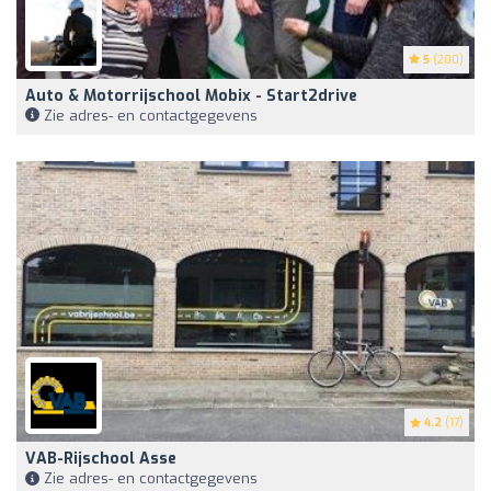
5
(200)
Auto & Motorrijschool Mobix - Start2drive
Zie adres- en contactgegevens
4.2
(17)
VAB-Rijschool Asse
Zie adres- en contactgegevens