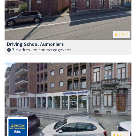
3.3
(4)
Driving School Aumoniers
Zie adres- en contactgegevens
4.7
(22)