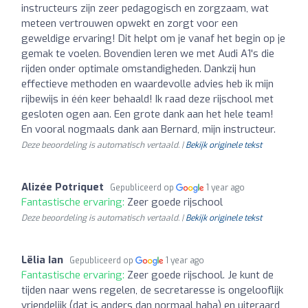
instructeurs zijn zeer pedagogisch en zorgzaam, wat
meteen vertrouwen opwekt en zorgt voor een
geweldige ervaring! Dit helpt om je vanaf het begin op je
gemak te voelen. Bovendien leren we met Audi A1's die
rijden onder optimale omstandigheden. Dankzij hun
effectieve methoden en waardevolle advies heb ik mijn
rijbewijs in één keer behaald! Ik raad deze rijschool met
gesloten ogen aan. Een grote dank aan het hele team!
En vooral nogmaals dank aan Bernard, mijn instructeur.
Deze beoordeling is automatisch vertaald. |
Bekijk originele tekst
Alizée Potriquet
Gepubliceerd op
1 year ago
Fantastische ervaring:
Zeer goede rijschool
Deze beoordeling is automatisch vertaald. |
Bekijk originele tekst
Lëlia Ian
Gepubliceerd op
1 year ago
Fantastische ervaring:
Zeer goede rijschool. Je kunt de
tijden naar wens regelen, de secretaresse is ongelooflijk
vriendelijk (dat is anders dan normaal haha) en uiteraard