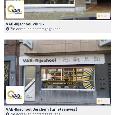
4
(24)
VAB-Rijschool Wilrijk
Zie adres- en contactgegevens
5
(22)
VAB-Rijschool Berchem (Gr. Steenweg)
Zie adres- en contactgegevens