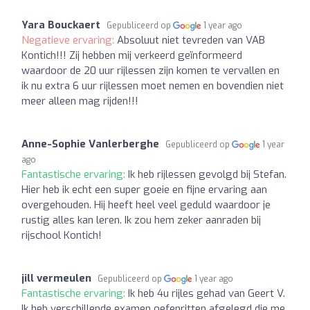
Yara Bouckaert
Gepubliceerd op
1 year ago
Negatieve ervaring:
Absoluut niet tevreden van VAB
Kontich!!! Zij hebben mij verkeerd geïnformeerd
waardoor de 20 uur rijlessen zijn komen te vervallen en
ik nu extra 6 uur rijlessen moet nemen en bovendien niet
meer alleen mag rijden!!!
Anne-Sophie Vanlerberghe
Gepubliceerd op
1 year
ago
Fantastische ervaring:
Ik heb rijlessen gevolgd bij Stefan.
Hier heb ik echt een super goeie en fijne ervaring aan
overgehouden. Hij heeft heel veel geduld waardoor je
rustig alles kan leren. Ik zou hem zeker aanraden bij
rijschool Kontich!
jill vermeulen
Gepubliceerd op
1 year ago
Fantastische ervaring:
Ik heb 4u rijles gehad van Geert V.
Ik heb verschillende examen oefenritten afgelegd die me