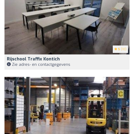
5
(10)
Rijschool Traffix Kontich
Zie adres- en contactgegevens