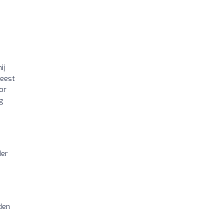
ij
weest
or
g
der
iden