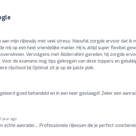
ogle
n aan mijn rijbewijs met veel stress. Naoufal zorgde ervoor dat ik m
 mij op een heel vriendelijke manier. Hij is altijd super flexibel ge
n overwinnen. Vervolgens met Abderrahim gereden, hij zorgde ervo
n. Voor de examens nog tips gekregen van deze toppers en gelukki
 rijschool bij Optimal zit je op de juiste plek.
el geleerd goed behandeld en in een keer geslaagd! Zeker een aanra
1 year ago
n echte aanrader.... Professionele rijlessen die je perfect voorbere