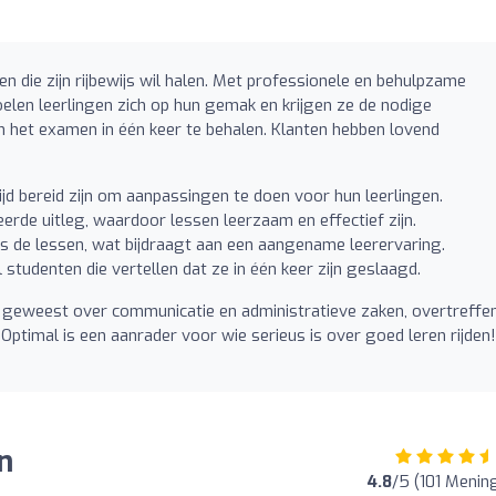
een die zijn rijbewijs wil halen. Met professionele en behulpzame
oelen leerlingen zich op hun gemak en krijgen ze de nodige
 het examen in één keer te behalen. Klanten hebben lovend
tijd bereid zijn om aanpassingen te doen voor hun leerlingen.
eerde uitleg, waardoor lessen leerzaam en effectief zijn.
ns de lessen, wat bijdraagt aan een aangename leerervaring.
l studenten die vertellen dat ze in één keer zijn geslaagd.
 geweest over communicatie en administratieve zaken, overtreffe
 Optimal is een aanrader voor wie serieus is over goed leren rijden!
n
4.8
/5 (101 Menin