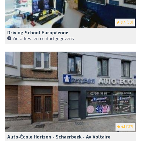
3.4
(30)
Driving School Européenne
Zie adres- en contactgegevens
4.1
(127)
Auto-École Horizon - Schaerbeek - Av Voltaire