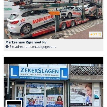
3.7
(3)
Merksemse Rijschool Nv
Zie adres- en contactgegevens