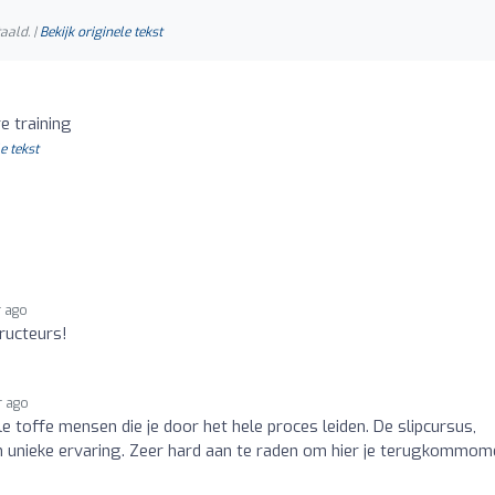
aald. |
Bekijk originele tekst
e training
e tekst
r ago
ructeurs!
r ago
le toffe mensen die je door het hele proces leiden. De slipcursus,
en unieke ervaring. Zeer hard aan te raden om hier je terugkommom