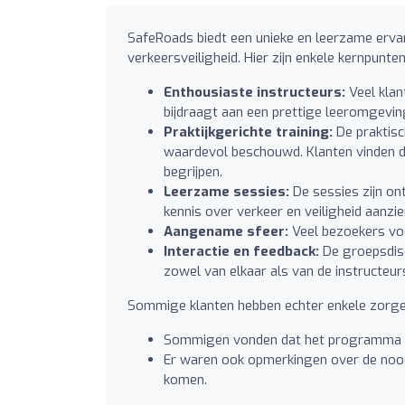
SafeRoads biedt een unieke en leerzame ervar
verkeersveiligheid. Hier zijn enkele kernpunte
Enthousiaste instructeurs:
Veel klant
bijdraagt aan een prettige leeromgevin
Praktijkgerichte training:
De praktisc
waardevol beschouwd. Klanten vinden de
begrijpen.
Leerzame sessies:
De sessies zijn on
kennis over verkeer en veiligheid aanzie
Aangename sfeer:
Veel bezoekers vo
Interactie en feedback:
De groepsdisc
zowel van elkaar als van de instructeur
Sommige klanten hebben echter enkele zorge
Sommigen vonden dat het programma te 
Er waren ook opmerkingen over de noodz
komen.