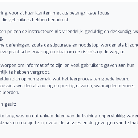
ing voor al haar klanten, met als belangrijkste focus
n die gebruikers hebben benadrukt:
en prijzen de instructeurs als vriendelijk, geduldig en deskundig, w
g.
he oefeningen, zoals de slipcursus en noodstop, worden als bijzon
ze praktische ervaring cruciaal om de risico's op de weg te
tworpen om informatief te zijn, en veel gebruikers gaven aan hun
nlijk te hebben vergroot.
elden zich op hun gemak, wat het leerproces ten goede kwam.
ussies werden als nuttig en prettig ervaren, waarbij deelnemers
s leerden.
n geuit:
lang was en dat enkele delen van de training oppervlakkig ware
aak om op tijd te zijn voor de sessies en de gevolgen van te laa