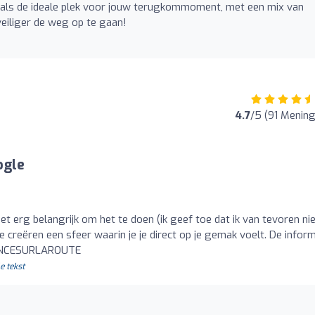
 als de ideale plek voor jouw terugkommoment, met een mix van
 veiliger de weg op te gaan!
4.7
/5 (91 Menin
ogle
het erg belangrijk om het te doen (ik geef toe dat ik van tevoren ni
ze creëren een sfeer waarin je je direct op je gemak voelt. De infor
UDENCESURLAROUTE
e tekst