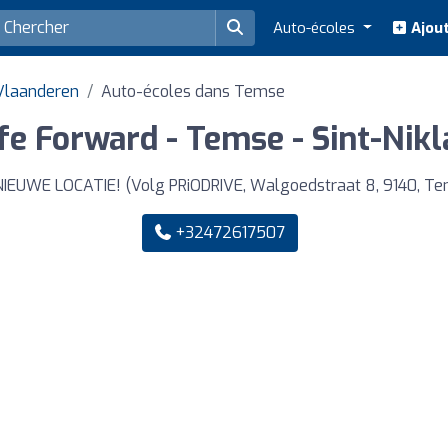
Auto-écoles
Ajout
-Vlaanderen
Auto-écoles dans Temse
fe Forward - Temse - Sint-Nik
IEUWE LOCATIE! (Volg PRiODRIVE, Walgoedstraat 8, 9140, T
+32472617507