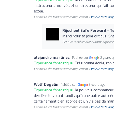
instructeurs motivés et un directeur qui fait to
école.
Cet avis a été traduit automatiquement. |
Voir le texte orig
Rijschool Safe Forward - T
Merci pour ta jolie critique, S
Cet avis a été traduit automatiquemen
alejandro martinez
Publiée sur
2 years 
Expérience fantastique:
Très bonne école, rapid
Cet avis a été traduit automatiquement. |
Voir le texte orig
Wolf Degelin
Publiée sur
3 years ago
Expérience fantastique:
Je pouvais commencer 
derrière le volant tandis qu'à une autre auto-éc
certainement bien abordé et il n'y a pas de ma
Cet avis a été traduit automatiquement. |
Voir le texte orig