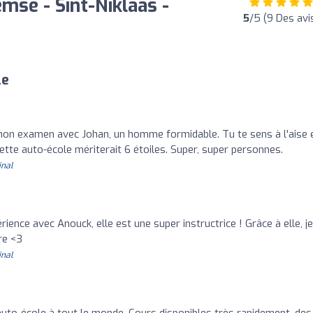
mse - Sint-Niklaas -
5
/5 (9 Des avi
le
é mon examen avec Johan, un homme formidable. Tu te sens à l'aise 
ette auto-école mériterait 6 étoiles. Super, super personnes.
inal
érience avec Anouck, elle est une super instructrice ! Grâce à elle, je
re <3
inal
to-école à tout le monde. Cours disponibles très rapidement, des