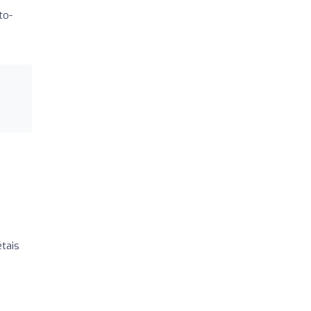
to-
tais