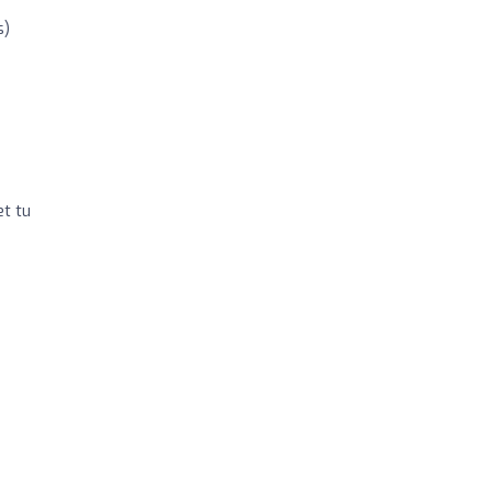
s)
et tu