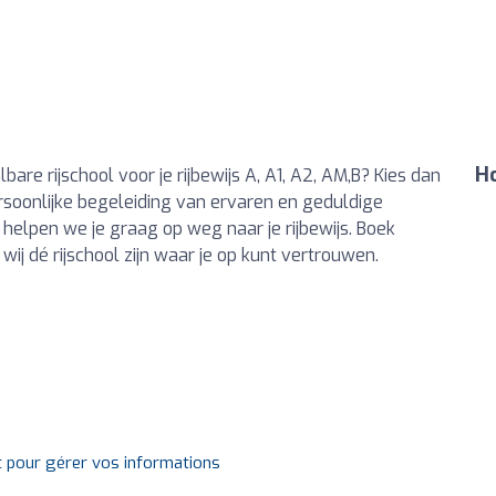
Ho
are rijschool voor je rijbewijs A, A1, A2, AM,B? Kies dan
persoonlijke begeleiding van ervaren en geduldige
 helpen we je graag op weg naar je rijbewijs. Boek
j dé rijschool zijn waar je op kunt vertrouwen.
t pour gérer vos informations