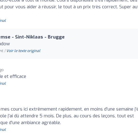
ut pour vous aider à réussir, le tout à un prix très correct. Super au
inal
emse - Sint-Niklaas - Brugge
hadow
t. |
Voir le texte original
ago
e et efficace
inal
mes cours ici extrêmement rapidement, en moins d'une semaine j'é
ole j'ai dû attendre 5 mois. De plus, au cours des leçons, tout est
nque d'une ambiance agréable.
inal