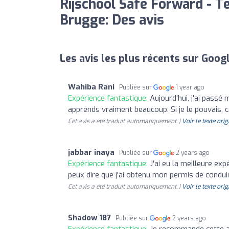
Rijschool Safe Forward - Te
Brugge: Des avis
Les avis les plus récents sur Goog
Wahiba Rani
Publiée sur
1 year ago
Expérience fantastique:
Aujourd'hui, j'ai pass
apprends vraiment beaucoup. Si je le pouvais, c
Cet avis a été traduit automatiquement. |
Voir le texte orig
jabbar inaya
Publiée sur
2 years ago
Expérience fantastique:
J'ai eu la meilleure exp
peux dire que j'ai obtenu mon permis de condui
Cet avis a été traduit automatiquement. |
Voir le texte orig
Shadow 187
Publiée sur
2 years ago
Expérience fantastique:
Je recommande cette au