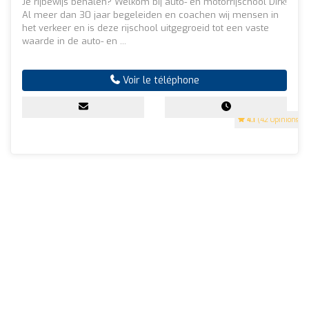
Je rijbewijs behalen? Welkom bij auto- en motorrijschool Dirk!
Al meer dan 30 jaar begeleiden en coachen wij mensen in
het verkeer en is deze rijschool uitgegroeid tot een vaste
waarde in de auto- en ...
Voir le téléphone
4.1
(42 Opinions)