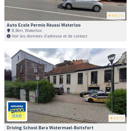
4.6
(25)
Auto Ecole Permis Réussi Waterloo
8,3km, Waterloo
Voir les données d'adresse et de contact
3.5
(11)
Driving School Bara Watermael-Boitsfort