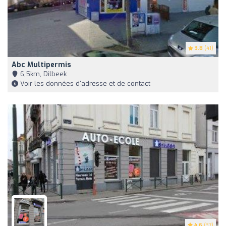
3.8
(41)
Abc Multipermis
6,5km, Dilbeek
Voir les données d'adresse et de contact
4.6
(37)