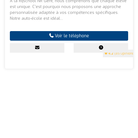
A la Rijschool NR Gent, nous comprenons que chaque élève
est unique. C'est pourquoi nous proposons une approche
personnalisée adaptée à vos compétences spécifiques.
Notre auto-école est idéal...
Voir le téléphone
4.2
(85 Opinions)