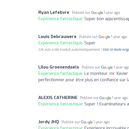
Ryan Lefebvre
Publiée sur
1 year ago
Expérience fantastique:
Super bon apprentissa
Louis Debrauwere
Publiée sur
1 year ago
Expérience fantastique:
Super
Cet avis a été traduit automatiquement. |
Voir le texte orig
Lilou Groenendaels
Publiée sur
1 year ag
Expérience fantastique:
Le moniteur, mr Xavier 
perfectionner pour être plus en confiance sur l
ALEXIS CATHERINE
Publiée sur
1 year ago
Expérience fantastique:
Super ! Examinateurs 
Jordy JHQ
Publiée sur
1 year ago
Expérience fantastique:
Expérience incroyable 