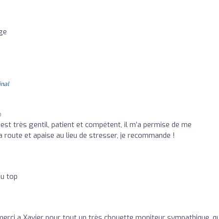
ge
inal
o
est très gentil, patient et compétent, il m’a permise de me
a route et apaise au lieu de stresser, je recommande !
au top
merci a Xavier pour tout un très chouette moniteur sympathique, qu