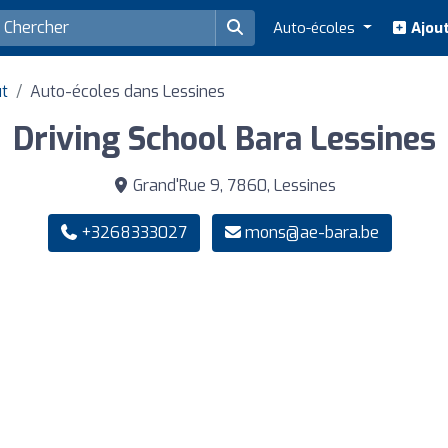
Auto-écoles
Ajout
ut
Auto-écoles dans Lessines
Driving School Bara Lessines
Grand'Rue 9, 7860, Lessines
+3268333027
mons@ae-bara.be